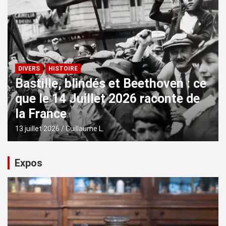
DIVERS
HISTOIRE
Bastille, blindés et Beethoven : ce
que le 14 Juillet 2026 raconte de
la France
13 juillet 2026
Guillaume L.
Expos