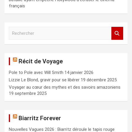
français
R
e
c
h
e
Récit de Voyage
r
c
Pole to Pole avec Will Smith
14 janvier 2026
h
e
Lizzie Le Blond, gravir pour se libérer
19 décembre 2025
r
Voyager au cœur des mythes et des savoirs amazoniens
19 septembre 2025
Biarritz Forever
Nouvelles Vagues 2026 : Biarritz déroule le tapis rouge