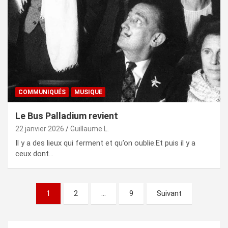
COMMUNIQUÉS
MUSIQUE
Le Bus Palladium revient
22 janvier 2026
Guillaume L.
Il y a des lieux qui ferment et qu’on oublie.Et puis il y a
ceux dont…
Pagination
1
2
…
9
Suivant
des
publications