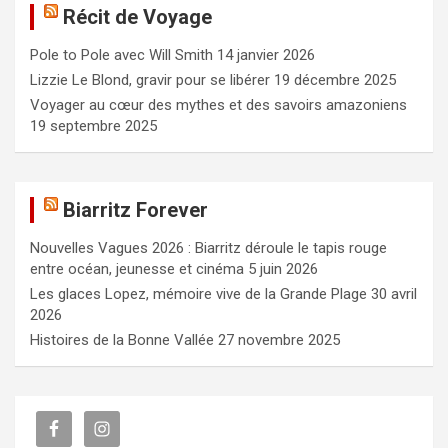
Récit de Voyage
r
c
Pole to Pole avec Will Smith
14 janvier 2026
h
e
Lizzie Le Blond, gravir pour se libérer
19 décembre 2025
r
Voyager au cœur des mythes et des savoirs amazoniens
19 septembre 2025
Biarritz Forever
Nouvelles Vagues 2026 : Biarritz déroule le tapis rouge
entre océan, jeunesse et cinéma
5 juin 2026
Les glaces Lopez, mémoire vive de la Grande Plage
30 avril
2026
Histoires de la Bonne Vallée
27 novembre 2025