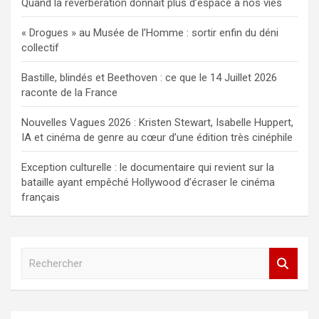
Quand la réverbération donnait plus d’espace à nos vies
« Drogues » au Musée de l’Homme : sortir enfin du déni
collectif
Bastille, blindés et Beethoven : ce que le 14 Juillet 2026
raconte de la France
Nouvelles Vagues 2026 : Kristen Stewart, Isabelle Huppert,
IA et cinéma de genre au cœur d’une édition très cinéphile
Exception culturelle : le documentaire qui revient sur la
bataille ayant empêché Hollywood d’écraser le cinéma
français
R
e
c
h
e