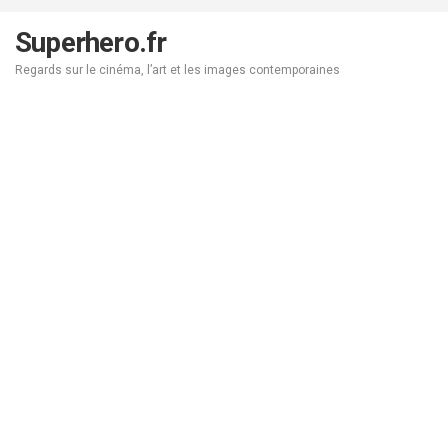
Aller
au
Superhero.fr
contenu
Regards sur le cinéma, l’art et les images contemporaines