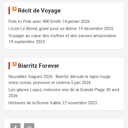
e
Récit de Voyage
r
c
Pole to Pole avec Will Smith
14 janvier 2026
h
e
Lizzie Le Blond, gravir pour se libérer
19 décembre 2025
r
Voyager au cœur des mythes et des savoirs amazoniens
19 septembre 2025
Biarritz Forever
Nouvelles Vagues 2026 : Biarritz déroule le tapis rouge
entre océan, jeunesse et cinéma
5 juin 2026
Les glaces Lopez, mémoire vive de la Grande Plage
30 avril
2026
Histoires de la Bonne Vallée
27 novembre 2025