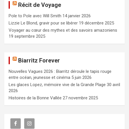
Récit de Voyage
r
c
Pole to Pole avec Will Smith
14 janvier 2026
h
e
Lizzie Le Blond, gravir pour se libérer
19 décembre 2025
r
Voyager au cœur des mythes et des savoirs amazoniens
19 septembre 2025
Biarritz Forever
Nouvelles Vagues 2026 : Biarritz déroule le tapis rouge
entre océan, jeunesse et cinéma
5 juin 2026
Les glaces Lopez, mémoire vive de la Grande Plage
30 avril
2026
Histoires de la Bonne Vallée
27 novembre 2025