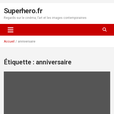
Aller
au
Superhero.fr
contenu
Regards sur le cinéma, l’art et les images contemporaines
Accueil
anniversaire
Étiquette :
anniversaire