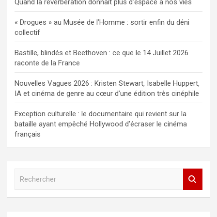
Quand la réverbération donnait plus d’espace à nos vies
« Drogues » au Musée de l’Homme : sortir enfin du déni
collectif
Bastille, blindés et Beethoven : ce que le 14 Juillet 2026
raconte de la France
Nouvelles Vagues 2026 : Kristen Stewart, Isabelle Huppert,
IA et cinéma de genre au cœur d’une édition très cinéphile
Exception culturelle : le documentaire qui revient sur la
bataille ayant empêché Hollywood d’écraser le cinéma
français
R
e
c
h
e