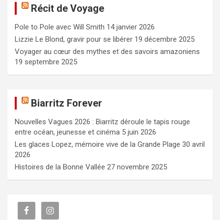
Récit de Voyage
r
c
Pole to Pole avec Will Smith
14 janvier 2026
h
e
Lizzie Le Blond, gravir pour se libérer
19 décembre 2025
r
Voyager au cœur des mythes et des savoirs amazoniens
19 septembre 2025
Biarritz Forever
Nouvelles Vagues 2026 : Biarritz déroule le tapis rouge
entre océan, jeunesse et cinéma
5 juin 2026
Les glaces Lopez, mémoire vive de la Grande Plage
30 avril
2026
Histoires de la Bonne Vallée
27 novembre 2025