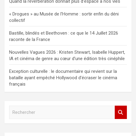
Quand la réverbération donnait plus d’espace à nos vies
« Drogues » au Musée de l’Homme : sortir enfin du déni
collectif
Bastille, blindés et Beethoven : ce que le 14 Juillet 2026
raconte de la France
Nouvelles Vagues 2026 : Kristen Stewart, Isabelle Huppert,
IA et cinéma de genre au cœur d’une édition très cinéphile
Exception culturelle : le documentaire qui revient sur la
bataille ayant empêché Hollywood d’écraser le cinéma
français
R
e
c
h
e