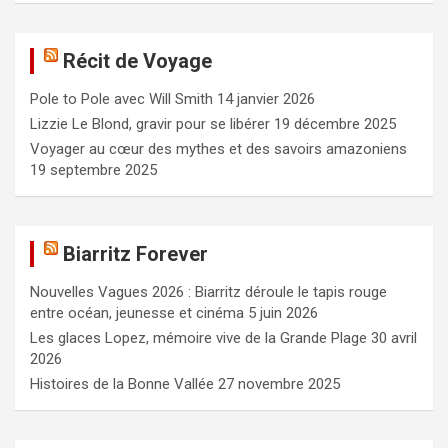
h
e
Récit de Voyage
r
c
Pole to Pole avec Will Smith
14 janvier 2026
h
e
Lizzie Le Blond, gravir pour se libérer
19 décembre 2025
r
Voyager au cœur des mythes et des savoirs amazoniens
19 septembre 2025
Biarritz Forever
Nouvelles Vagues 2026 : Biarritz déroule le tapis rouge
entre océan, jeunesse et cinéma
5 juin 2026
Les glaces Lopez, mémoire vive de la Grande Plage
30 avril
2026
Histoires de la Bonne Vallée
27 novembre 2025