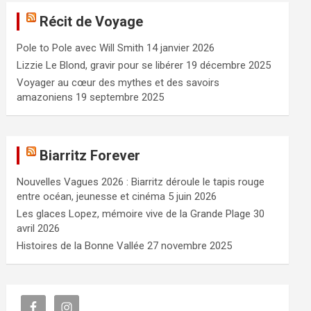
e
Récit de Voyage
r
c
Pole to Pole avec Will Smith
14 janvier 2026
h
e
Lizzie Le Blond, gravir pour se libérer
19 décembre 2025
r
Voyager au cœur des mythes et des savoirs
amazoniens
19 septembre 2025
Biarritz Forever
Nouvelles Vagues 2026 : Biarritz déroule le tapis rouge
entre océan, jeunesse et cinéma
5 juin 2026
Les glaces Lopez, mémoire vive de la Grande Plage
30
avril 2026
Histoires de la Bonne Vallée
27 novembre 2025