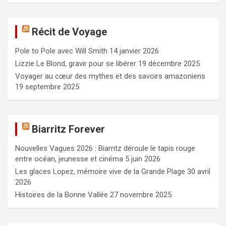
h
e
Récit de Voyage
r
c
Pole to Pole avec Will Smith
14 janvier 2026
h
e
Lizzie Le Blond, gravir pour se libérer
19 décembre 2025
r
Voyager au cœur des mythes et des savoirs amazoniens
19 septembre 2025
Biarritz Forever
Nouvelles Vagues 2026 : Biarritz déroule le tapis rouge
entre océan, jeunesse et cinéma
5 juin 2026
Les glaces Lopez, mémoire vive de la Grande Plage
30 avril
2026
Histoires de la Bonne Vallée
27 novembre 2025