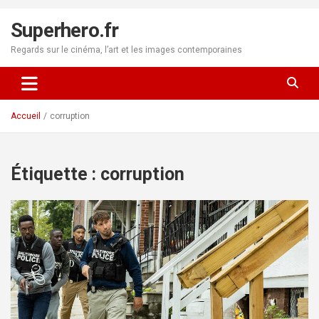
Aller
au
Superhero.fr
contenu
Regards sur le cinéma, l’art et les images contemporaines
Accueil
corruption
Étiquette :
corruption