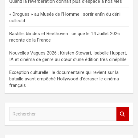
Quand la réverbération donnait plus d’espace à nos vies
« Drogues » au Musée de l’Homme : sortir enfin du déni
collectif
Bastille, blindés et Beethoven : ce que le 14 Juillet 2026
raconte de la France
Nouvelles Vagues 2026 : Kristen Stewart, Isabelle Huppert,
IA et cinéma de genre au cœur d’une édition très cinéphile
Exception culturelle : le documentaire qui revient sur la
bataille ayant empêché Hollywood d’écraser le cinéma
français
R
e
c
h
e