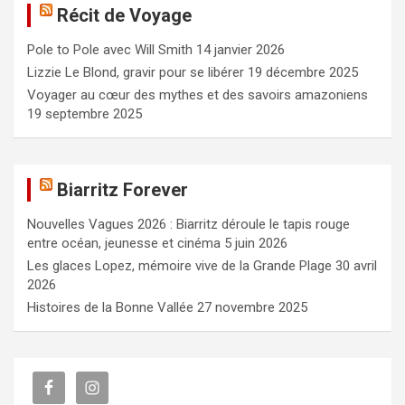
Récit de Voyage
r
c
Pole to Pole avec Will Smith
14 janvier 2026
h
e
Lizzie Le Blond, gravir pour se libérer
19 décembre 2025
r
Voyager au cœur des mythes et des savoirs amazoniens
19 septembre 2025
Biarritz Forever
Nouvelles Vagues 2026 : Biarritz déroule le tapis rouge
entre océan, jeunesse et cinéma
5 juin 2026
Les glaces Lopez, mémoire vive de la Grande Plage
30 avril
2026
Histoires de la Bonne Vallée
27 novembre 2025