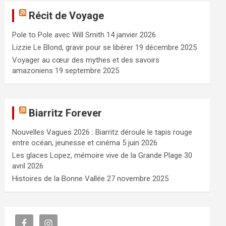
e
Récit de Voyage
r
c
Pole to Pole avec Will Smith
14 janvier 2026
h
e
Lizzie Le Blond, gravir pour se libérer
19 décembre 2025
r
Voyager au cœur des mythes et des savoirs
amazoniens
19 septembre 2025
Biarritz Forever
Nouvelles Vagues 2026 : Biarritz déroule le tapis rouge
entre océan, jeunesse et cinéma
5 juin 2026
Les glaces Lopez, mémoire vive de la Grande Plage
30
avril 2026
Histoires de la Bonne Vallée
27 novembre 2025