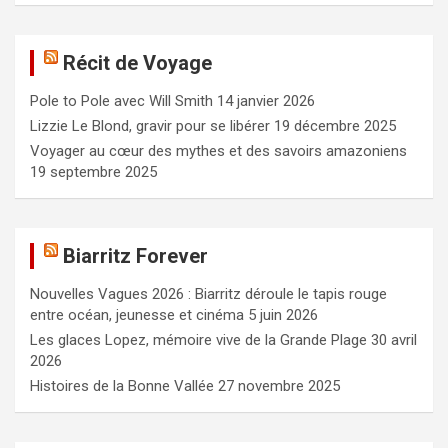
h
e
Récit de Voyage
r
c
Pole to Pole avec Will Smith
14 janvier 2026
h
e
Lizzie Le Blond, gravir pour se libérer
19 décembre 2025
r
Voyager au cœur des mythes et des savoirs amazoniens
19 septembre 2025
Biarritz Forever
Nouvelles Vagues 2026 : Biarritz déroule le tapis rouge
entre océan, jeunesse et cinéma
5 juin 2026
Les glaces Lopez, mémoire vive de la Grande Plage
30 avril
2026
Histoires de la Bonne Vallée
27 novembre 2025