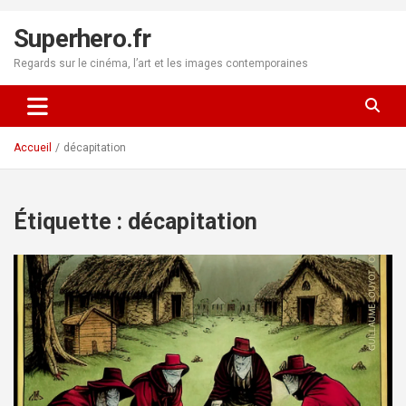
Aller
au
Superhero.fr
contenu
Regards sur le cinéma, l’art et les images contemporaines
Accueil
décapitation
Étiquette :
décapitation