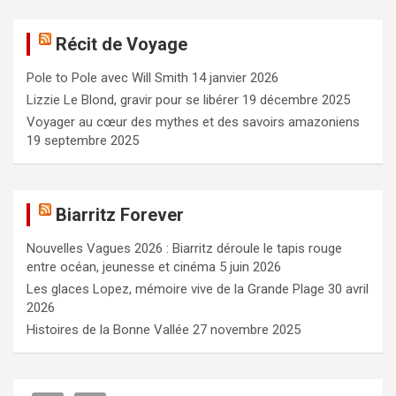
h
e
Récit de Voyage
r
c
Pole to Pole avec Will Smith
14 janvier 2026
h
e
Lizzie Le Blond, gravir pour se libérer
19 décembre 2025
r
Voyager au cœur des mythes et des savoirs amazoniens
19 septembre 2025
Biarritz Forever
Nouvelles Vagues 2026 : Biarritz déroule le tapis rouge
entre océan, jeunesse et cinéma
5 juin 2026
Les glaces Lopez, mémoire vive de la Grande Plage
30 avril
2026
Histoires de la Bonne Vallée
27 novembre 2025