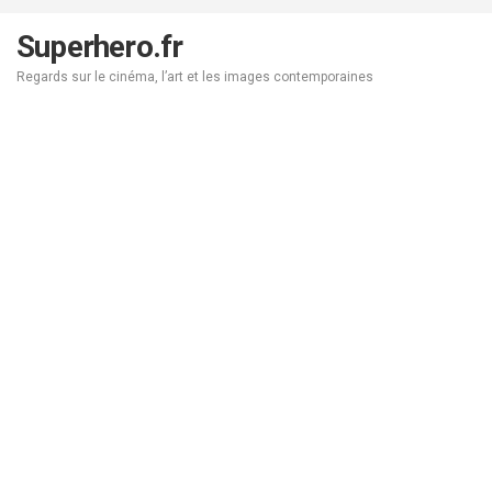
Aller
au
Superhero.fr
contenu
Regards sur le cinéma, l’art et les images contemporaines