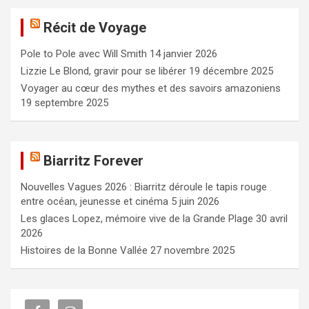
e
Récit de Voyage
r
c
Pole to Pole avec Will Smith
14 janvier 2026
h
e
Lizzie Le Blond, gravir pour se libérer
19 décembre 2025
r
Voyager au cœur des mythes et des savoirs amazoniens
19 septembre 2025
Biarritz Forever
Nouvelles Vagues 2026 : Biarritz déroule le tapis rouge
entre océan, jeunesse et cinéma
5 juin 2026
Les glaces Lopez, mémoire vive de la Grande Plage
30 avril
2026
Histoires de la Bonne Vallée
27 novembre 2025