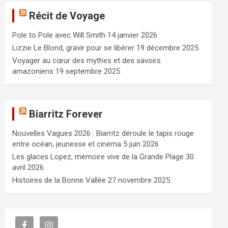
e
Récit de Voyage
r
c
Pole to Pole avec Will Smith
14 janvier 2026
h
e
Lizzie Le Blond, gravir pour se libérer
19 décembre 2025
r
Voyager au cœur des mythes et des savoirs
amazoniens
19 septembre 2025
Biarritz Forever
Nouvelles Vagues 2026 : Biarritz déroule le tapis rouge
entre océan, jeunesse et cinéma
5 juin 2026
Les glaces Lopez, mémoire vive de la Grande Plage
30
avril 2026
Histoires de la Bonne Vallée
27 novembre 2025