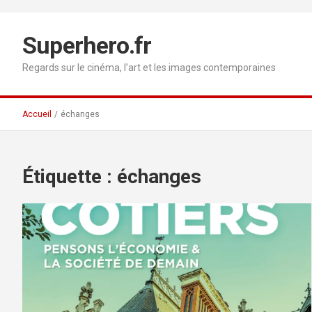
Aller
au
contenu
Superhero.fr
Regards sur le cinéma, l’art et les images contemporaines
Accueil
échanges
Étiquette :
échanges