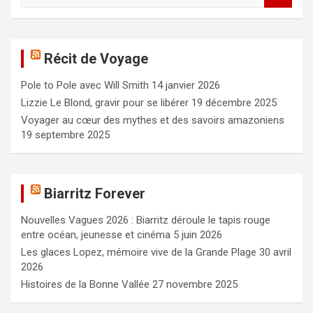
c
h
e
Récit de Voyage
r
c
Pole to Pole avec Will Smith
14 janvier 2026
h
e
Lizzie Le Blond, gravir pour se libérer
19 décembre 2025
r
Voyager au cœur des mythes et des savoirs amazoniens
19 septembre 2025
Biarritz Forever
Nouvelles Vagues 2026 : Biarritz déroule le tapis rouge
entre océan, jeunesse et cinéma
5 juin 2026
Les glaces Lopez, mémoire vive de la Grande Plage
30 avril
2026
Histoires de la Bonne Vallée
27 novembre 2025