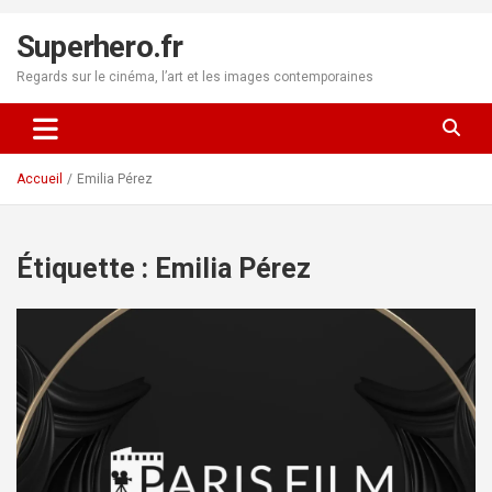
Aller
au
Superhero.fr
contenu
Regards sur le cinéma, l’art et les images contemporaines
Accueil
Emilia Pérez
Étiquette :
Emilia Pérez