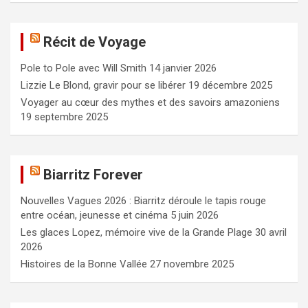
h
e
Récit de Voyage
r
c
Pole to Pole avec Will Smith
14 janvier 2026
h
e
Lizzie Le Blond, gravir pour se libérer
19 décembre 2025
r
Voyager au cœur des mythes et des savoirs amazoniens
19 septembre 2025
Biarritz Forever
Nouvelles Vagues 2026 : Biarritz déroule le tapis rouge
entre océan, jeunesse et cinéma
5 juin 2026
Les glaces Lopez, mémoire vive de la Grande Plage
30 avril
2026
Histoires de la Bonne Vallée
27 novembre 2025