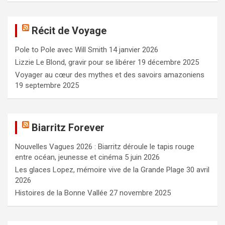
h
e
Récit de Voyage
r
c
Pole to Pole avec Will Smith
14 janvier 2026
h
e
Lizzie Le Blond, gravir pour se libérer
19 décembre 2025
r
Voyager au cœur des mythes et des savoirs amazoniens
19 septembre 2025
Biarritz Forever
Nouvelles Vagues 2026 : Biarritz déroule le tapis rouge
entre océan, jeunesse et cinéma
5 juin 2026
Les glaces Lopez, mémoire vive de la Grande Plage
30 avril
2026
Histoires de la Bonne Vallée
27 novembre 2025