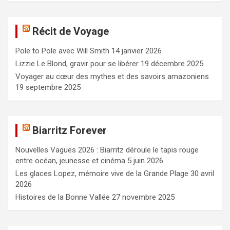
h
e
Récit de Voyage
r
c
Pole to Pole avec Will Smith
14 janvier 2026
h
e
Lizzie Le Blond, gravir pour se libérer
19 décembre 2025
r
Voyager au cœur des mythes et des savoirs amazoniens
19 septembre 2025
Biarritz Forever
Nouvelles Vagues 2026 : Biarritz déroule le tapis rouge
entre océan, jeunesse et cinéma
5 juin 2026
Les glaces Lopez, mémoire vive de la Grande Plage
30 avril
2026
Histoires de la Bonne Vallée
27 novembre 2025