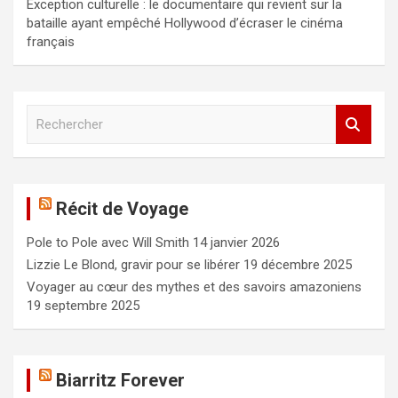
Exception culturelle : le documentaire qui revient sur la
bataille ayant empêché Hollywood d’écraser le cinéma
français
R
e
c
h
e
Récit de Voyage
r
c
Pole to Pole avec Will Smith
14 janvier 2026
h
e
Lizzie Le Blond, gravir pour se libérer
19 décembre 2025
r
Voyager au cœur des mythes et des savoirs amazoniens
19 septembre 2025
Biarritz Forever