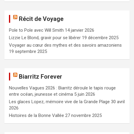
h
e
Récit de Voyage
r
c
Pole to Pole avec Will Smith
14 janvier 2026
h
e
Lizzie Le Blond, gravir pour se libérer
19 décembre 2025
r
Voyager au cœur des mythes et des savoirs amazoniens
19 septembre 2025
Biarritz Forever
Nouvelles Vagues 2026 : Biarritz déroule le tapis rouge
entre océan, jeunesse et cinéma
5 juin 2026
Les glaces Lopez, mémoire vive de la Grande Plage
30 avril
2026
Histoires de la Bonne Vallée
27 novembre 2025