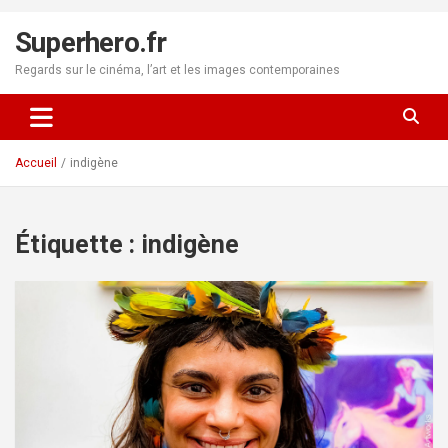
Aller
au
Superhero.fr
contenu
Regards sur le cinéma, l’art et les images contemporaines
Accueil
indigène
Étiquette :
indigène