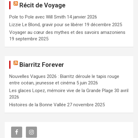
Récit de Voyage
r
c
Pole to Pole avec Will Smith
14 janvier 2026
h
e
Lizzie Le Blond, gravir pour se libérer
19 décembre 2025
r
Voyager au cœur des mythes et des savoirs amazoniens
19 septembre 2025
Biarritz Forever
Nouvelles Vagues 2026 : Biarritz déroule le tapis rouge
entre océan, jeunesse et cinéma
5 juin 2026
Les glaces Lopez, mémoire vive de la Grande Plage
30 avril
2026
Histoires de la Bonne Vallée
27 novembre 2025