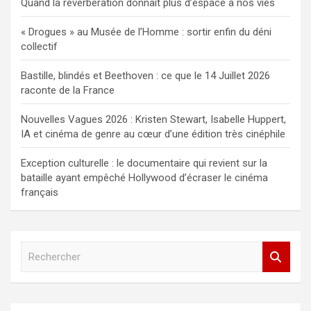
Quand la réverbération donnait plus d’espace à nos vies
« Drogues » au Musée de l’Homme : sortir enfin du déni
collectif
Bastille, blindés et Beethoven : ce que le 14 Juillet 2026
raconte de la France
Nouvelles Vagues 2026 : Kristen Stewart, Isabelle Huppert,
IA et cinéma de genre au cœur d’une édition très cinéphile
Exception culturelle : le documentaire qui revient sur la
bataille ayant empêché Hollywood d’écraser le cinéma
français
R
e
c
h
e