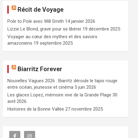
e
Récit de Voyage
r
c
Pole to Pole avec Will Smith
14 janvier 2026
h
e
Lizzie Le Blond, gravir pour se libérer
19 décembre 2025
r
Voyager au cœur des mythes et des savoirs
amazoniens
19 septembre 2025
Biarritz Forever
Nouvelles Vagues 2026 : Biarritz déroule le tapis rouge
entre océan, jeunesse et cinéma
5 juin 2026
Les glaces Lopez, mémoire vive de la Grande Plage
30
avril 2026
Histoires de la Bonne Vallée
27 novembre 2025