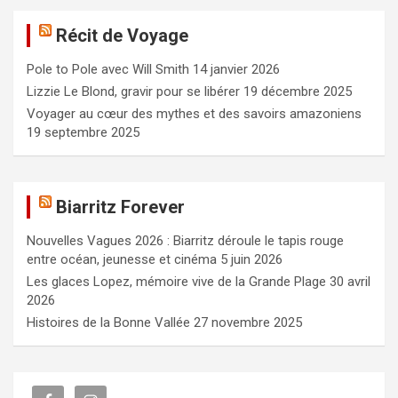
e
Récit de Voyage
r
c
Pole to Pole avec Will Smith
14 janvier 2026
h
e
Lizzie Le Blond, gravir pour se libérer
19 décembre 2025
r
Voyager au cœur des mythes et des savoirs amazoniens
19 septembre 2025
Biarritz Forever
Nouvelles Vagues 2026 : Biarritz déroule le tapis rouge
entre océan, jeunesse et cinéma
5 juin 2026
Les glaces Lopez, mémoire vive de la Grande Plage
30 avril
2026
Histoires de la Bonne Vallée
27 novembre 2025