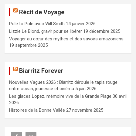
e
Récit de Voyage
r
c
Pole to Pole avec Will Smith
14 janvier 2026
h
e
Lizzie Le Blond, gravir pour se libérer
19 décembre 2025
r
Voyager au cœur des mythes et des savoirs amazoniens
19 septembre 2025
Biarritz Forever
Nouvelles Vagues 2026 : Biarritz déroule le tapis rouge
entre océan, jeunesse et cinéma
5 juin 2026
Les glaces Lopez, mémoire vive de la Grande Plage
30 avril
2026
Histoires de la Bonne Vallée
27 novembre 2025