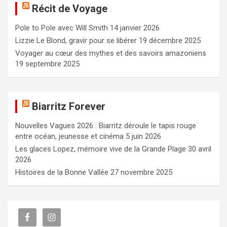
Récit de Voyage
r
c
Pole to Pole avec Will Smith
14 janvier 2026
h
e
Lizzie Le Blond, gravir pour se libérer
19 décembre 2025
r
Voyager au cœur des mythes et des savoirs amazoniens
19 septembre 2025
Biarritz Forever
Nouvelles Vagues 2026 : Biarritz déroule le tapis rouge
entre océan, jeunesse et cinéma
5 juin 2026
Les glaces Lopez, mémoire vive de la Grande Plage
30 avril
2026
Histoires de la Bonne Vallée
27 novembre 2025