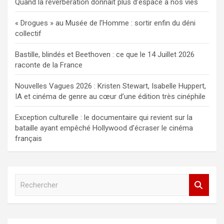
Quand la réverbération donnait plus d’espace à nos vies
« Drogues » au Musée de l’Homme : sortir enfin du déni
collectif
Bastille, blindés et Beethoven : ce que le 14 Juillet 2026
raconte de la France
Nouvelles Vagues 2026 : Kristen Stewart, Isabelle Huppert,
IA et cinéma de genre au cœur d’une édition très cinéphile
Exception culturelle : le documentaire qui revient sur la
bataille ayant empêché Hollywood d’écraser le cinéma
français
R
e
c
h
e