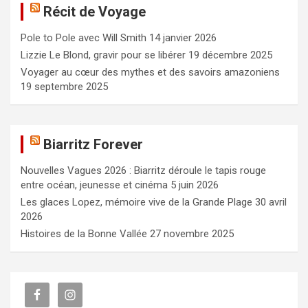
Récit de Voyage
r
c
Pole to Pole avec Will Smith
14 janvier 2026
h
e
Lizzie Le Blond, gravir pour se libérer
19 décembre 2025
r
Voyager au cœur des mythes et des savoirs amazoniens
19 septembre 2025
Biarritz Forever
Nouvelles Vagues 2026 : Biarritz déroule le tapis rouge
entre océan, jeunesse et cinéma
5 juin 2026
Les glaces Lopez, mémoire vive de la Grande Plage
30 avril
2026
Histoires de la Bonne Vallée
27 novembre 2025