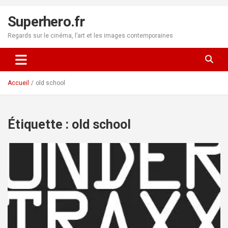
Aller
au
Superhero.fr
contenu
Regards sur le cinéma, l’art et les images contemporaines
Accueil
old school
Étiquette :
old school