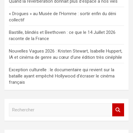
Quand la réverbération donnait plus d’espace à nos vies
« Drogues » au Musée de l’Homme : sortir enfin du déni
collectif
Bastille, blindés et Beethoven : ce que le 14 Juillet 2026
raconte de la France
Nouvelles Vagues 2026 : Kristen Stewart, Isabelle Huppert,
IA et cinéma de genre au cœur d’une édition très cinéphile
Exception culturelle : le documentaire qui revient sur la
bataille ayant empêché Hollywood d’écraser le cinéma
français
R
e
c
h
e