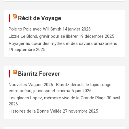
h
e
Récit de Voyage
r
c
Pole to Pole avec Will Smith
14 janvier 2026
h
e
Lizzie Le Blond, gravir pour se libérer
19 décembre 2025
r
Voyager au cœur des mythes et des savoirs amazoniens
19 septembre 2025
Biarritz Forever
Nouvelles Vagues 2026 : Biarritz déroule le tapis rouge
entre océan, jeunesse et cinéma
5 juin 2026
Les glaces Lopez, mémoire vive de la Grande Plage
30 avril
2026
Histoires de la Bonne Vallée
27 novembre 2025