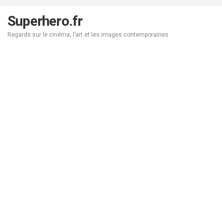
Aller
au
Superhero.fr
contenu
Regards sur le cinéma, l’art et les images contemporaines