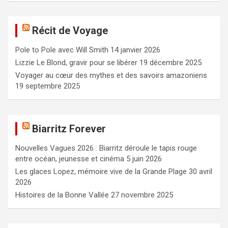
h
e
Récit de Voyage
r
c
Pole to Pole avec Will Smith
14 janvier 2026
h
e
Lizzie Le Blond, gravir pour se libérer
19 décembre 2025
r
Voyager au cœur des mythes et des savoirs amazoniens
19 septembre 2025
Biarritz Forever
Nouvelles Vagues 2026 : Biarritz déroule le tapis rouge
entre océan, jeunesse et cinéma
5 juin 2026
Les glaces Lopez, mémoire vive de la Grande Plage
30 avril
2026
Histoires de la Bonne Vallée
27 novembre 2025