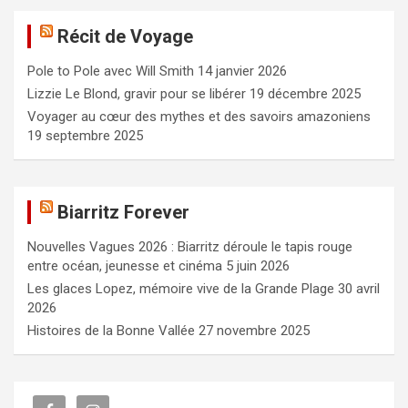
e
Récit de Voyage
r
c
Pole to Pole avec Will Smith
14 janvier 2026
h
e
Lizzie Le Blond, gravir pour se libérer
19 décembre 2025
r
Voyager au cœur des mythes et des savoirs amazoniens
19 septembre 2025
Biarritz Forever
Nouvelles Vagues 2026 : Biarritz déroule le tapis rouge
entre océan, jeunesse et cinéma
5 juin 2026
Les glaces Lopez, mémoire vive de la Grande Plage
30 avril
2026
Histoires de la Bonne Vallée
27 novembre 2025