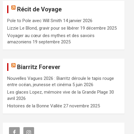
e
Récit de Voyage
r
c
Pole to Pole avec Will Smith
14 janvier 2026
h
e
Lizzie Le Blond, gravir pour se libérer
19 décembre 2025
r
Voyager au cœur des mythes et des savoirs
amazoniens
19 septembre 2025
Biarritz Forever
Nouvelles Vagues 2026 : Biarritz déroule le tapis rouge
entre océan, jeunesse et cinéma
5 juin 2026
Les glaces Lopez, mémoire vive de la Grande Plage
30
avril 2026
Histoires de la Bonne Vallée
27 novembre 2025