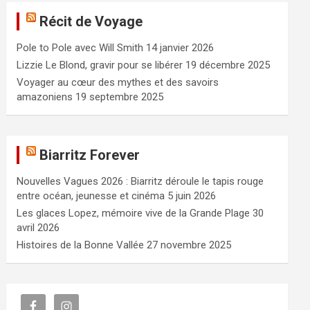
e
Récit de Voyage
r
c
Pole to Pole avec Will Smith
14 janvier 2026
h
e
Lizzie Le Blond, gravir pour se libérer
19 décembre 2025
r
Voyager au cœur des mythes et des savoirs
amazoniens
19 septembre 2025
Biarritz Forever
Nouvelles Vagues 2026 : Biarritz déroule le tapis rouge
entre océan, jeunesse et cinéma
5 juin 2026
Les glaces Lopez, mémoire vive de la Grande Plage
30
avril 2026
Histoires de la Bonne Vallée
27 novembre 2025