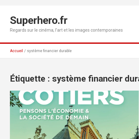
Aller
au
contenu
Superhero.fr
Regards sur le cinéma, l’art et les images contemporaines
Accueil
système financier durable
Étiquette :
système financier dur