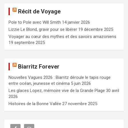
e
Récit de Voyage
r
c
Pole to Pole avec Will Smith
14 janvier 2026
h
e
Lizzie Le Blond, gravir pour se libérer
19 décembre 2025
r
Voyager au cœur des mythes et des savoirs amazoniens
19 septembre 2025
Biarritz Forever
Nouvelles Vagues 2026 : Biarritz déroule le tapis rouge
entre océan, jeunesse et cinéma
5 juin 2026
Les glaces Lopez, mémoire vive de la Grande Plage
30 avril
2026
Histoires de la Bonne Vallée
27 novembre 2025