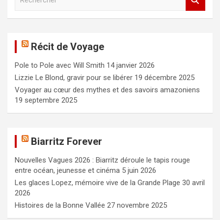
e
c
h
e
Récit de Voyage
r
c
Pole to Pole avec Will Smith
14 janvier 2026
h
e
Lizzie Le Blond, gravir pour se libérer
19 décembre 2025
r
Voyager au cœur des mythes et des savoirs amazoniens
19 septembre 2025
Biarritz Forever
Nouvelles Vagues 2026 : Biarritz déroule le tapis rouge
entre océan, jeunesse et cinéma
5 juin 2026
Les glaces Lopez, mémoire vive de la Grande Plage
30 avril
2026
Histoires de la Bonne Vallée
27 novembre 2025