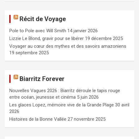
h
e
Récit de Voyage
r
c
Pole to Pole avec Will Smith
14 janvier 2026
h
e
Lizzie Le Blond, gravir pour se libérer
19 décembre 2025
r
Voyager au cœur des mythes et des savoirs amazoniens
19 septembre 2025
Biarritz Forever
Nouvelles Vagues 2026 : Biarritz déroule le tapis rouge
entre océan, jeunesse et cinéma
5 juin 2026
Les glaces Lopez, mémoire vive de la Grande Plage
30 avril
2026
Histoires de la Bonne Vallée
27 novembre 2025