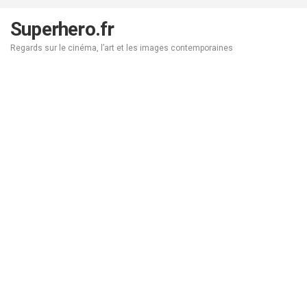
Aller
au
Superhero.fr
contenu
Regards sur le cinéma, l’art et les images contemporaines