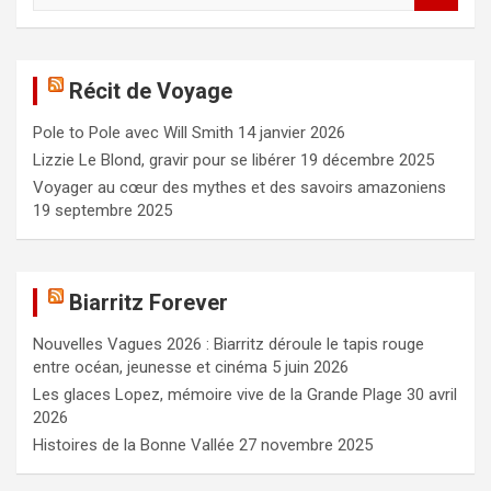
c
h
e
Récit de Voyage
r
c
Pole to Pole avec Will Smith
14 janvier 2026
h
e
Lizzie Le Blond, gravir pour se libérer
19 décembre 2025
r
Voyager au cœur des mythes et des savoirs amazoniens
19 septembre 2025
Biarritz Forever
Nouvelles Vagues 2026 : Biarritz déroule le tapis rouge
entre océan, jeunesse et cinéma
5 juin 2026
Les glaces Lopez, mémoire vive de la Grande Plage
30 avril
2026
Histoires de la Bonne Vallée
27 novembre 2025