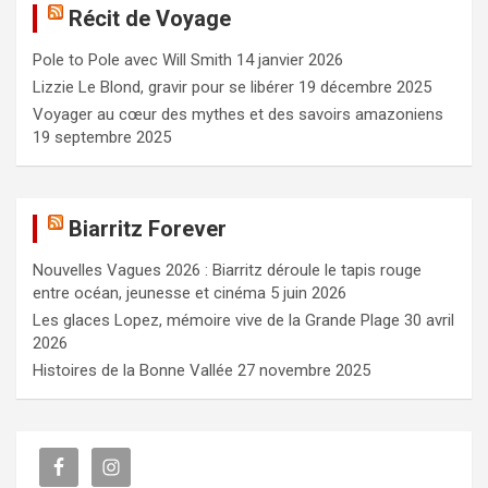
Récit de Voyage
r
c
Pole to Pole avec Will Smith
14 janvier 2026
h
e
Lizzie Le Blond, gravir pour se libérer
19 décembre 2025
r
Voyager au cœur des mythes et des savoirs amazoniens
19 septembre 2025
Biarritz Forever
Nouvelles Vagues 2026 : Biarritz déroule le tapis rouge
entre océan, jeunesse et cinéma
5 juin 2026
Les glaces Lopez, mémoire vive de la Grande Plage
30 avril
2026
Histoires de la Bonne Vallée
27 novembre 2025