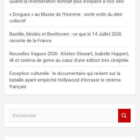
Quand la réverbération donnait plus d’espace à nos vies
« Drogues » au Musée de l’Homme : sortir enfin du déni
collectif
Bastille, blindés et Beethoven : ce que le 14 Juillet 2026
raconte de la France
Nouvelles Vagues 2026 : Kristen Stewart, Isabelle Huppert,
IA et cinéma de genre au cœur d’une édition très cinéphile
Exception culturelle : le documentaire qui revient sur la
bataille ayant empêché Hollywood d’écraser le cinéma
français
R
e
c
h
e