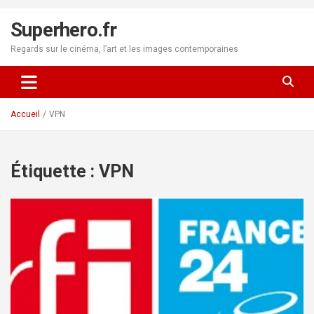
Aller
au
Superhero.fr
contenu
Regards sur le cinéma, l’art et les images contemporaines
Accueil
VPN
Étiquette :
VPN