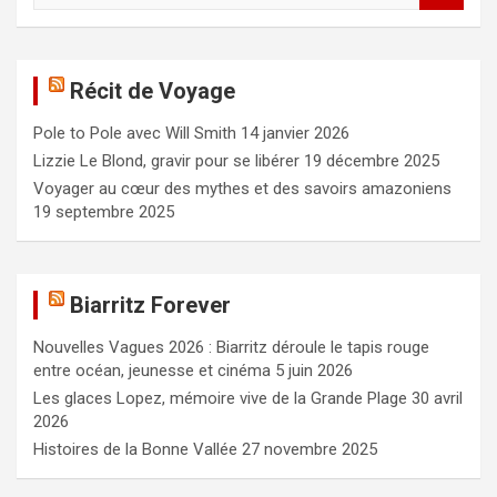
c
h
e
Récit de Voyage
r
c
Pole to Pole avec Will Smith
14 janvier 2026
h
e
Lizzie Le Blond, gravir pour se libérer
19 décembre 2025
r
Voyager au cœur des mythes et des savoirs amazoniens
19 septembre 2025
Biarritz Forever
Nouvelles Vagues 2026 : Biarritz déroule le tapis rouge
entre océan, jeunesse et cinéma
5 juin 2026
Les glaces Lopez, mémoire vive de la Grande Plage
30 avril
2026
Histoires de la Bonne Vallée
27 novembre 2025