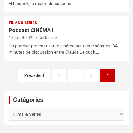
Hitchcock, le maitre du suspens.
FILMS & SÉRIES
Podcast CINÉMA !
18 juillet 2020
Guillaume L.
Un premier podcast sur le cinéma par des cinéastes. 34
minutes de discussion entre Claude Lelouch,…
Pagination
Précédent
1
…
3
4
des
publications
Catégories
Catégories