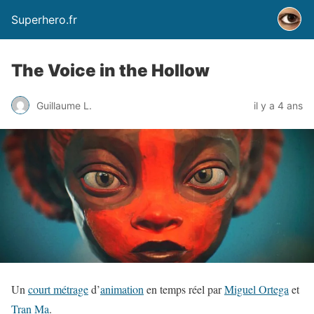
Superhero.fr
The Voice in the Hollow
Guillaume L.
il y a 4 ans
Un
court métrage
d’
animation
en temps réel par
Miguel Ortega
et
Tran Ma
.