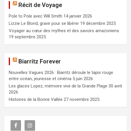
Récit de Voyage
r
c
Pole to Pole avec Will Smith
14 janvier 2026
h
e
Lizzie Le Blond, gravir pour se libérer
19 décembre 2025
r
Voyager au cœur des mythes et des savoirs amazoniens
19 septembre 2025
Biarritz Forever
Nouvelles Vagues 2026 : Biarritz déroule le tapis rouge
entre océan, jeunesse et cinéma
5 juin 2026
Les glaces Lopez, mémoire vive de la Grande Plage
30 avril
2026
Histoires de la Bonne Vallée
27 novembre 2025