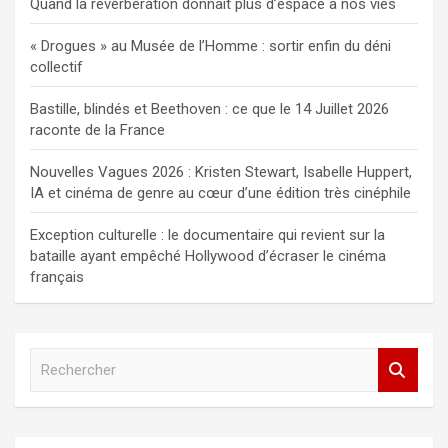
Quand la réverbération donnait plus d’espace à nos vies
« Drogues » au Musée de l’Homme : sortir enfin du déni
collectif
Bastille, blindés et Beethoven : ce que le 14 Juillet 2026
raconte de la France
Nouvelles Vagues 2026 : Kristen Stewart, Isabelle Huppert,
IA et cinéma de genre au cœur d’une édition très cinéphile
Exception culturelle : le documentaire qui revient sur la
bataille ayant empêché Hollywood d’écraser le cinéma
français
R
e
c
h
e