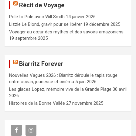
Récit de Voyage
r
c
Pole to Pole avec Will Smith
14 janvier 2026
h
e
Lizzie Le Blond, gravir pour se libérer
19 décembre 2025
r
Voyager au cœur des mythes et des savoirs amazoniens
19 septembre 2025
Biarritz Forever
Nouvelles Vagues 2026 : Biarritz déroule le tapis rouge
entre océan, jeunesse et cinéma
5 juin 2026
Les glaces Lopez, mémoire vive de la Grande Plage
30 avril
2026
Histoires de la Bonne Vallée
27 novembre 2025