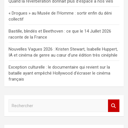
Quand la réverbération donnait plus d’espace à nos vies
« Drogues » au Musée de l’Homme : sortir enfin du déni
collectif
Bastille, blindés et Beethoven : ce que le 14 Juillet 2026
raconte de la France
Nouvelles Vagues 2026 : Kristen Stewart, Isabelle Huppert,
IA et cinéma de genre au cœur d’une édition très cinéphile
Exception culturelle : le documentaire qui revient sur la
bataille ayant empêché Hollywood d’écraser le cinéma
français
R
e
c
h
e