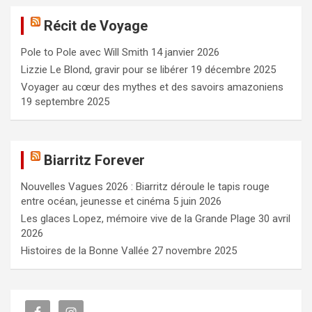
e
Récit de Voyage
r
c
Pole to Pole avec Will Smith
14 janvier 2026
h
e
Lizzie Le Blond, gravir pour se libérer
19 décembre 2025
r
Voyager au cœur des mythes et des savoirs amazoniens
19 septembre 2025
Biarritz Forever
Nouvelles Vagues 2026 : Biarritz déroule le tapis rouge
entre océan, jeunesse et cinéma
5 juin 2026
Les glaces Lopez, mémoire vive de la Grande Plage
30 avril
2026
Histoires de la Bonne Vallée
27 novembre 2025