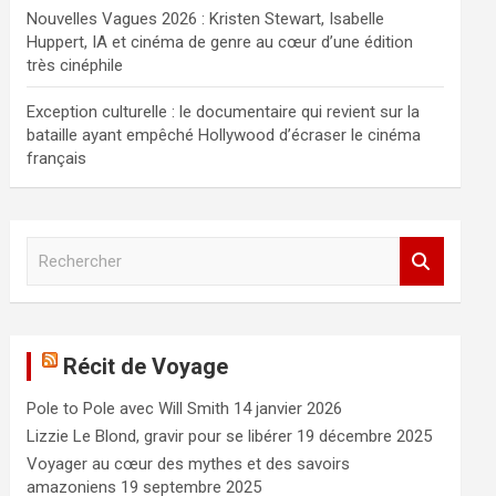
Nouvelles Vagues 2026 : Kristen Stewart, Isabelle
Huppert, IA et cinéma de genre au cœur d’une édition
très cinéphile
Exception culturelle : le documentaire qui revient sur la
bataille ayant empêché Hollywood d’écraser le cinéma
français
R
e
c
h
e
Récit de Voyage
r
c
Pole to Pole avec Will Smith
14 janvier 2026
h
e
Lizzie Le Blond, gravir pour se libérer
19 décembre 2025
r
Voyager au cœur des mythes et des savoirs
amazoniens
19 septembre 2025