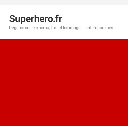
Aller
au
contenu
Superhero.fr
Regards sur le cinéma, l’art et les images contemporaines