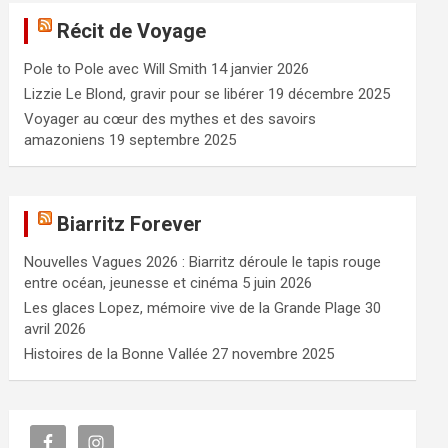
e
Récit de Voyage
r
c
Pole to Pole avec Will Smith
14 janvier 2026
h
e
Lizzie Le Blond, gravir pour se libérer
19 décembre 2025
r
Voyager au cœur des mythes et des savoirs
amazoniens
19 septembre 2025
Biarritz Forever
Nouvelles Vagues 2026 : Biarritz déroule le tapis rouge
entre océan, jeunesse et cinéma
5 juin 2026
Les glaces Lopez, mémoire vive de la Grande Plage
30
avril 2026
Histoires de la Bonne Vallée
27 novembre 2025