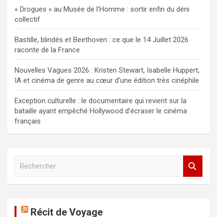
« Drogues » au Musée de l’Homme : sortir enfin du déni
collectif
Bastille, blindés et Beethoven : ce que le 14 Juillet 2026
raconte de la France
Nouvelles Vagues 2026 : Kristen Stewart, Isabelle Huppert,
IA et cinéma de genre au cœur d’une édition très cinéphile
Exception culturelle : le documentaire qui revient sur la
bataille ayant empêché Hollywood d’écraser le cinéma
français
R
e
c
h
e
Récit de Voyage
r