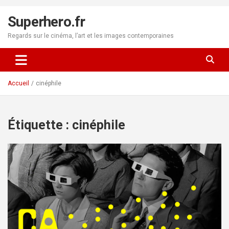
Aller
au
Superhero.fr
contenu
Regards sur le cinéma, l’art et les images contemporaines
Accueil
cinéphile
Étiquette :
cinéphile