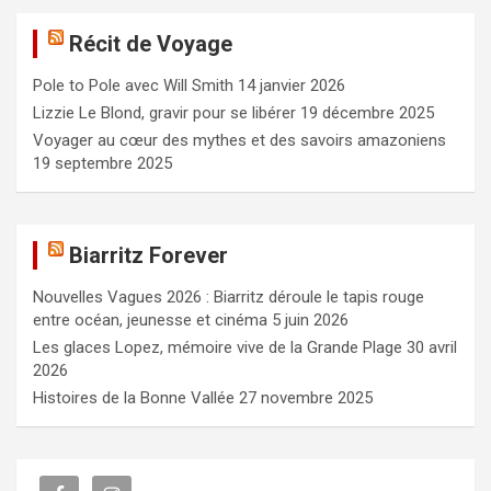
e
Récit de Voyage
r
c
Pole to Pole avec Will Smith
14 janvier 2026
h
e
Lizzie Le Blond, gravir pour se libérer
19 décembre 2025
r
Voyager au cœur des mythes et des savoirs amazoniens
19 septembre 2025
Biarritz Forever
Nouvelles Vagues 2026 : Biarritz déroule le tapis rouge
entre océan, jeunesse et cinéma
5 juin 2026
Les glaces Lopez, mémoire vive de la Grande Plage
30 avril
2026
Histoires de la Bonne Vallée
27 novembre 2025