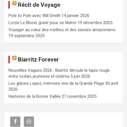
Récit de Voyage
r
c
Pole to Pole avec Will Smith
14 janvier 2026
h
e
Lizzie Le Blond, gravir pour se libérer
19 décembre 2025
r
Voyager au cœur des mythes et des savoirs amazoniens
19 septembre 2025
Biarritz Forever
Nouvelles Vagues 2026 : Biarritz déroule le tapis rouge
entre océan, jeunesse et cinéma
5 juin 2026
Les glaces Lopez, mémoire vive de la Grande Plage
30 avril
2026
Histoires de la Bonne Vallée
27 novembre 2025