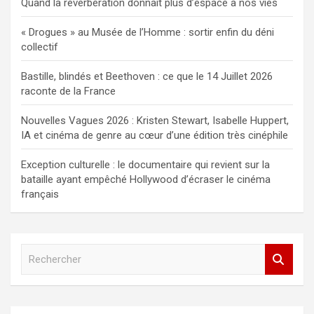
Quand la réverbération donnait plus d’espace à nos vies
« Drogues » au Musée de l’Homme : sortir enfin du déni
collectif
Bastille, blindés et Beethoven : ce que le 14 Juillet 2026
raconte de la France
Nouvelles Vagues 2026 : Kristen Stewart, Isabelle Huppert,
IA et cinéma de genre au cœur d’une édition très cinéphile
Exception culturelle : le documentaire qui revient sur la
bataille ayant empêché Hollywood d’écraser le cinéma
français
R
e
c
h
e