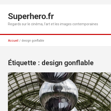
Aller
au
contenu
Superhero.fr
Regards sur le cinéma, l’art et les images contemporaines
Accueil
design gonflable
Étiquette :
design gonflable