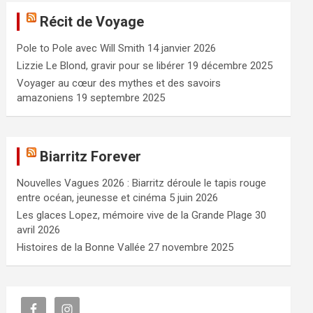
e
Récit de Voyage
r
c
Pole to Pole avec Will Smith
14 janvier 2026
h
e
Lizzie Le Blond, gravir pour se libérer
19 décembre 2025
r
Voyager au cœur des mythes et des savoirs
amazoniens
19 septembre 2025
Biarritz Forever
Nouvelles Vagues 2026 : Biarritz déroule le tapis rouge
entre océan, jeunesse et cinéma
5 juin 2026
Les glaces Lopez, mémoire vive de la Grande Plage
30
avril 2026
Histoires de la Bonne Vallée
27 novembre 2025