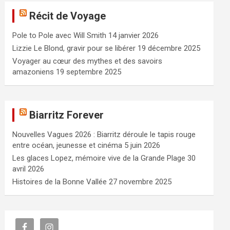
e
Récit de Voyage
r
c
Pole to Pole avec Will Smith
14 janvier 2026
h
e
Lizzie Le Blond, gravir pour se libérer
19 décembre 2025
r
Voyager au cœur des mythes et des savoirs
amazoniens
19 septembre 2025
Biarritz Forever
Nouvelles Vagues 2026 : Biarritz déroule le tapis rouge
entre océan, jeunesse et cinéma
5 juin 2026
Les glaces Lopez, mémoire vive de la Grande Plage
30
avril 2026
Histoires de la Bonne Vallée
27 novembre 2025