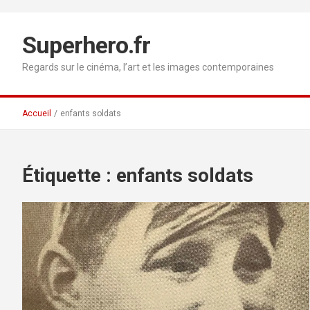
Aller
au
contenu
Superhero.fr
Regards sur le cinéma, l’art et les images contemporaines
Accueil
enfants soldats
Étiquette :
enfants soldats