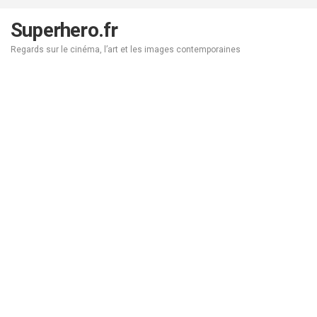
Aller
au
Superhero.fr
contenu
Regards sur le cinéma, l’art et les images contemporaines