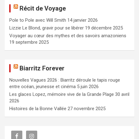
e
Récit de Voyage
r
c
Pole to Pole avec Will Smith
14 janvier 2026
h
e
Lizzie Le Blond, gravir pour se libérer
19 décembre 2025
r
Voyager au cœur des mythes et des savoirs amazoniens
19 septembre 2025
Biarritz Forever
Nouvelles Vagues 2026 : Biarritz déroule le tapis rouge
entre océan, jeunesse et cinéma
5 juin 2026
Les glaces Lopez, mémoire vive de la Grande Plage
30 avril
2026
Histoires de la Bonne Vallée
27 novembre 2025