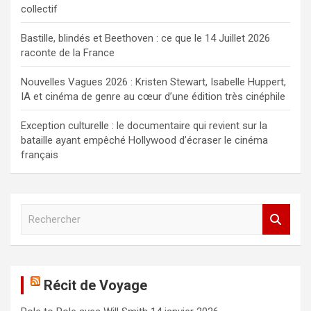
collectif
Bastille, blindés et Beethoven : ce que le 14 Juillet 2026
raconte de la France
Nouvelles Vagues 2026 : Kristen Stewart, Isabelle Huppert,
IA et cinéma de genre au cœur d’une édition très cinéphile
Exception culturelle : le documentaire qui revient sur la
bataille ayant empêché Hollywood d’écraser le cinéma
français
R
e
c
h
e
Récit de Voyage
r
c