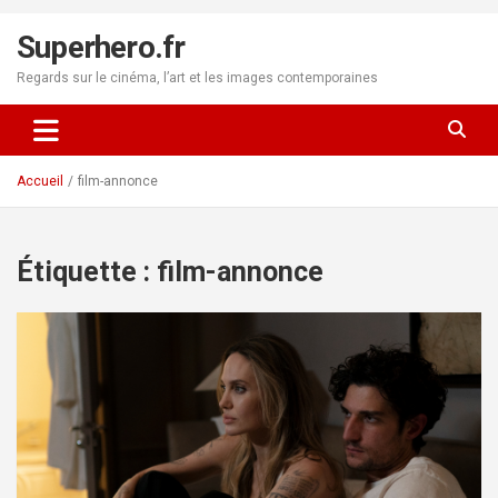
Aller
au
Superhero.fr
contenu
Regards sur le cinéma, l’art et les images contemporaines
Accueil
film-annonce
Étiquette :
film-annonce