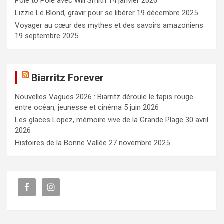
Pole to Pole avec Will Smith
14 janvier 2026
h
e
Lizzie Le Blond, gravir pour se libérer
19 décembre 2025
r
Voyager au cœur des mythes et des savoirs amazoniens
19 septembre 2025
Biarritz Forever
Nouvelles Vagues 2026 : Biarritz déroule le tapis rouge
entre océan, jeunesse et cinéma
5 juin 2026
Les glaces Lopez, mémoire vive de la Grande Plage
30 avril
2026
Histoires de la Bonne Vallée
27 novembre 2025